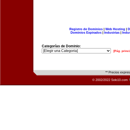
Registro de Dominios
|
Web Hosting
|
D
Dominios Expirados
|
Industrias
|
Indu
Categorías de Dominio:
[Pág. princi
** Precios expre
© 2002/2022 Solo10.com