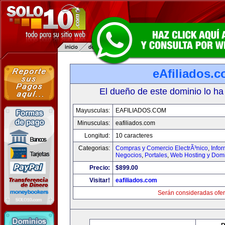
eAfiliados.
El dueño de este dominio lo ha
Mayusculas:
EAFILIADOS.COM
Minusculas:
eafiliados.com
Longitud:
10 caracteres
Categorias:
Compras y Comercio ElectrÃ³nico
,
Info
Negocios
,
Portales
,
Web Hosting y Dom
Precio:
$899.00
Visitar!
eafiliados.com
Serán consideradas ofer