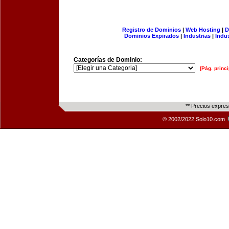
Registro de Dominios
|
Web Hosting
|
D
Dominios Expirados
|
Industrias
|
Indu
Categorías de Dominio:
[Pág. princi
** Precios expre
© 2002/2022 Solo10.com